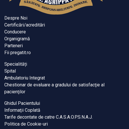
Despre Noi
Certificări/acreditări
Conducere
Organigramă
Parteneri
Fii pregatit.ro
Specialități
Spital
Ambulatoriu Integrat
Chestionar de evaluare a gradului de satisfacţie al
pacienţilor
Ghidul Pacientului
Informaţii Coplată
Tarife decontate de catre C.A.S.A.O.P.S.N.A.J.
Politica de Cookie-uri