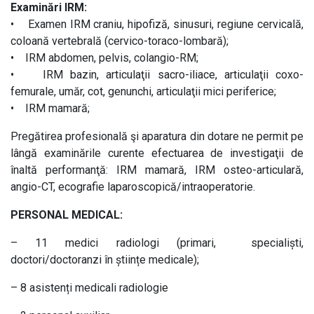
Examinări IRM:
• Examen IRM craniu, hipofiză, sinusuri, regiune cervicală,
coloană vertebrală (cervico-toraco-lombară);
• IRM abdomen, pelvis, colangio-RM;
• IRM bazin, articulaţii sacro-iliace, articulaţii coxo-
femurale, umăr, cot, genunchi, articulaţii mici periferice;
• IRM mamară;
Pregătirea profesională şi aparatura din dotare ne permit pe
lângă examinările curente efectuarea de investigaţii de
înaltă performanţă: IRM mamară, IRM osteo-articulară,
angio-CT, ecografie laparoscopică/intraoperatorie.
PERSONAL MEDICAL:
– 11 medici radiologi (primari, specialiști,
doctori/doctoranzi în științe medicale);
– 8 asistenți medicali radiologie