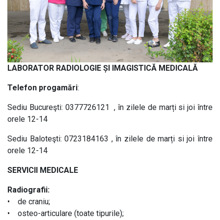
LABORATOR RADIOLOGIE ȘI IMAGISTICĂ MEDICALĂ
Telefon progamări
:
Sediu Bucureşti: 0377726121 , în zilele de marți si joi între
orele 12-14
Sediu Baloteşti: 0723184163 , în zilele de marți si joi între
orele 12-14
SERVICII MEDICALE
Radiografii:
• de craniu;
• osteo-articulare (toate tipurile);