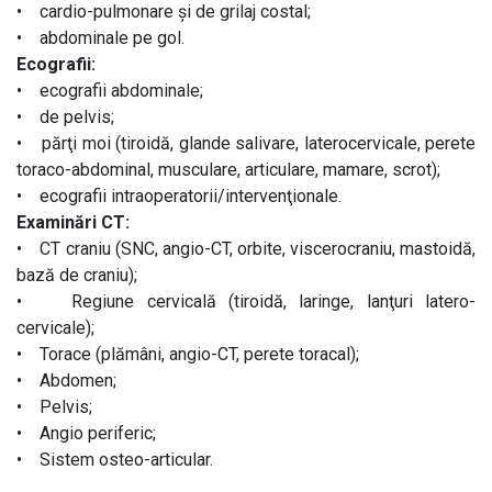
• cardio-pulmonare și de grilaj costal;
• abdominale pe gol.
Ecografii:
• ecografii abdominale;
• de pelvis;
• părţi moi (tiroidă, glande salivare, laterocervicale, perete
toraco-abdominal, musculare, articulare, mamare, scrot);
• ecografii intraoperatorii/intervenţionale.
Examinări CT:
• CT craniu (SNC, angio-CT, orbite, viscerocraniu, mastoidă,
bază de craniu);
• Regiune cervicală (tiroidă, laringe, lanţuri latero-
cervicale);
• Torace (plămâni, angio-CT, perete toracal);
• Abdomen;
• Pelvis;
• Angio periferic;
• Sistem osteo-articular.