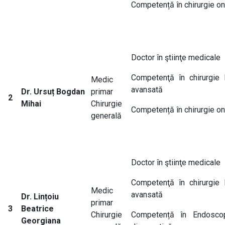
Competență în chirurgie o
Doctor în ştiinţe medicale
Competenţă în chirurgie 
Medic
avansată
Dr. Ursuț Bogdan
primar
2
Mihai
Chirurgie
Competență în chirurgie o
generală
Doctor în ştiinţe medicale
Competenţă în chirurgie 
Medic
avansată
Dr. Lințoiu
primar
3
Beatrice
Chirurgie
Competență în Endoscop
Georgiana