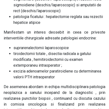
sigmoidiene (deschis/laparoscopic) si amputatii de
rect (deschis/laparoscopic)
patologia ficatului : hepatectomie reglata sau rezectii
hepatice atipice
Manifestam un interes deosebit in ceea ce priveste
interventiile chirurgicale adresate patologiei endocrine:
suprarenalectomii laparoscopice
tiroidectomii totale , disectia radicala a gatului
modificata , hemitiroidectomii cu examen
extemporaneu intraoperator ;
excizia adenoamelor paratiroidiene cu determinarea
valorii PTH intraoperator
De asemenea abordam in echipa multidisciplinara patologia
neoplazica a sanului incepand de la diagnostic , prin
realizarea punctiilor biopsii , continuand cu discutia cazului
in comisia oncologica si finalizand prin realizarea