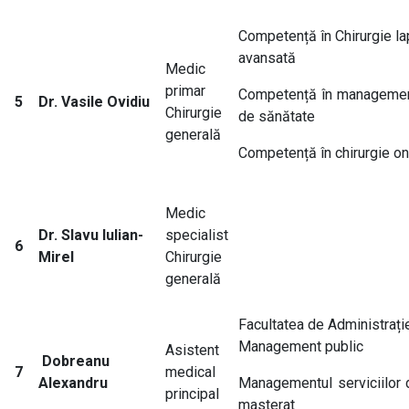
Competență în Chirurgie l
avansată
Medic
primar
Competență în managementu
5
Dr. Vasile Ovidiu
Chirurgie
de sănătate
generală
Competență în chirurgie o
Medic
Dr. Slavu Iulian-
specialist
6
Mirel
Chirurgie
generală
Facultatea de Administrație
Management public
Asistent
Dobreanu
7
medical
Alexandru
Managementul serviciilor 
principal
masterat