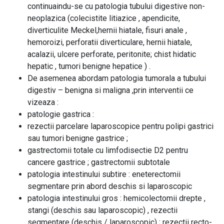
continuaindu-se cu patologia tubului digestive non-
neoplazica (colecistite litiazice , apendicite,
diverticulite Meckel,hernii hiatale, fisuri anale ,
hemoroizi, perforatii diverticulare, hernii hiatale,
acalazii, ulcere perforate, peritonite; chist hidatic
hepatic , tumori benigne hepatice ) .
De asemenea abordam patologia tumorala a tubului
digestiv – benigna si maligna ,prin interventii ce
vizeaza :
patologie gastrica :
rezectii parcelare laparoscopice pentru polipi gastrici
sau tumori benigne gastrice ;
gastrectomii totale cu limfodisectie D2 pentru
cancere gastrice ; gastrectomii subtotale
patologia intestinului subtire : eneterectomii
segmentare prin abord deschis si laparoscopic
patologia intestinului gros : hemicolectomii drepte ,
stangi (deschis sau laparoscopic) , rezectii
segmentare (deschis / laparoscopic) ; rezectii recto-