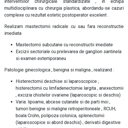
interventiilor chirurgicale standardizate , in echipa
multidisciplinara cu chirurgia plastica, abordandu-se cazuri
complexe cu rezultat estetic postoperator excelent .
Realizam mastectomii radicale cu sau fara reconstructie
imediata
Mastectomii subcutane cu reconstructii imediate
Excizii sectoriale cu prelevarea de ganglion santinela
si examen extemporaneu
Patologie ginecologica , benigna si maligna , realizand :
Histerectomii deschise si laparoscopice ;
histerectomii cu limfadenectomie largita , anexectomii
, excizia chistelor ovariene (laparoscopic si deschis)
Varia: lipoame, abcese cutanate si de parti moi ,
tumori benigne si maligne retroperitoneale , RCUH,
boala Crohn, polipoza colonica, splenectomii
(laparoscopice si abord deschis) ; derivatii digestive