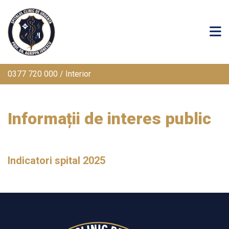
0377 720 000 / Interior
Informații de interes public
Indicatori spital 2025