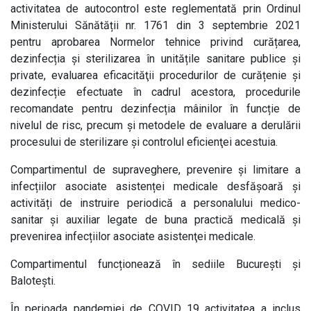
activitatea de autocontrol este
reglementată prin Ordinul
Ministerului Sănătății nr. 1761 din 3 septembrie 2021
pentru aprobarea Normelor tehnice privind curățarea,
dezinfecția și sterilizarea în unitățile sanitare publice și
private, evaluarea eficacităţii procedurilor de curățenie și
dezinfecție efectuate în cadrul acestora, procedurile
recomandate pentru dezinfecția mâinilor în funcție de
nivelul de risc, precum şi metodele de evaluare a derulării
procesului de sterilizare şi controlul eficienţei acestuia.
Compartimentul de supraveghere, prevenire și limitare a
infecțiilor asociate asistenței medicale desfășoară și
activități de instruire periodică a personalului medico-
sanitar și auxiliar legate de buna practică medicală și
prevenirea infecțiilor asociate asistenţei medicale.
Compartimentul funcționează în sediile București și
Balotești.
În perioada pandemiei de COVID 19 activitatea a inclus