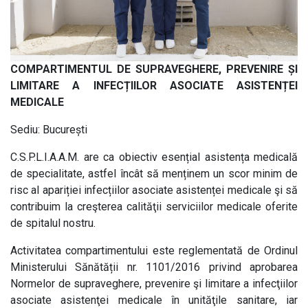
COMPARTIMENTUL DE SUPRAVEGHERE, PREVENIRE ȘI
LIMITARE A INFECȚIILOR ASOCIATE ASISTENȚEI
MEDICALE
Sediu: București
C.S.P.L.I.A.A.M. are ca obiectiv esențial asistența medicală
de specialitate, astfel încât să menținem un scor minim de
risc al apariției infecțiilor asociate asistenței medicale şi să
contribuim la creşterea calităţii serviciilor medicale oferite
de spitalul nostru.
Activitatea compartimentului este reglementată de Ordinul
Ministerului Sănătății
nr. 1101/2016 privind aprobarea
Normelor de supraveghere, prevenire şi limitare a infecţiilor
asociate asistenţei medicale în unităţile sanitare, iar