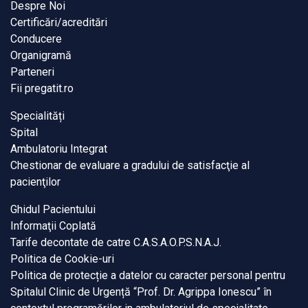
Despre Noi
Certificări/acreditări
Conducere
Organigramă
Parteneri
Fii pregatit.ro
Specialități
Spital
Ambulatoriu Integrat
Chestionar de evaluare a gradului de satisfacţie al
pacienţilor
Ghidul Pacientului
Informaţii Coplată
Tarife decontate de catre C.A.S.A.O.P.S.N.A.J.
Politica de Cookie-uri
Politica de protecție a datelor cu caracter personal pentru
Spitalul Clinic de Urgență “Prof. Dr. Agrippa Ionescu” în