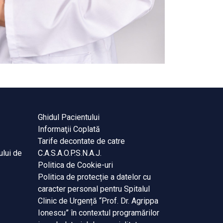
Ghidul Pacientului
Informaţii Coplată
Tarife decontate de catre
ului de
C.A.S.A.O.P.S.N.A.J.
Politica de Cookie-uri
Politica de protecție a datelor cu
caracter personal pentru Spitalul
Clinic de Urgență “Prof. Dr. Agrippa
Ionescu” în contextul programărilor