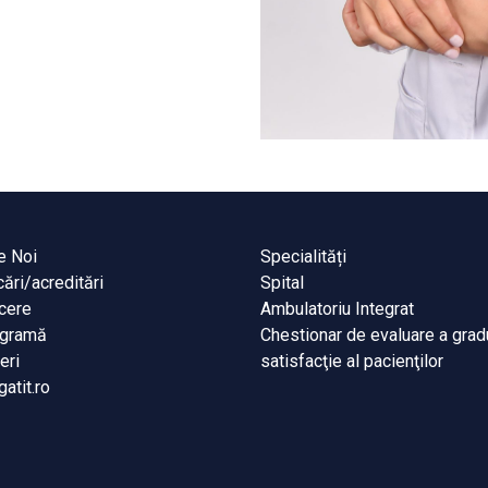
e Noi
Specialități
cări/acreditări
Spital
cere
Ambulatoriu Integrat
igramă
Chestionar de evaluare a grad
eri
satisfacţie al pacienţilor
gatit.ro