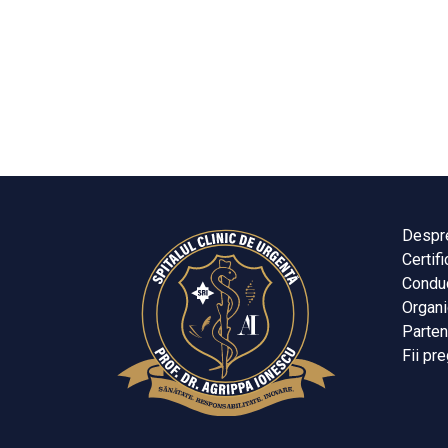
Despr
Certifi
Condu
Organ
Parten
Fii pre