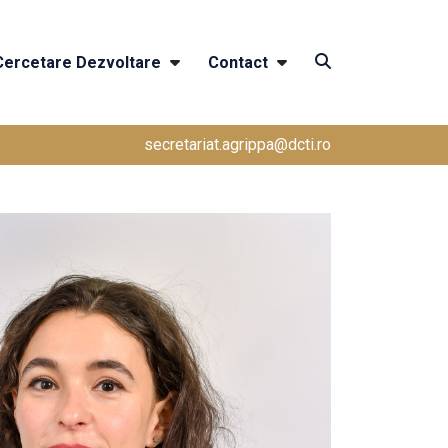
Cercetare Dezvoltare
Contact
secretariat.agrippa@dcti.ro