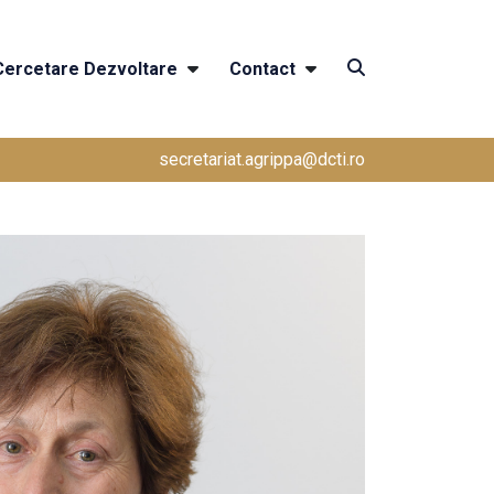
Cercetare Dezvoltare
Contact
secretariat.agrippa@dcti.ro