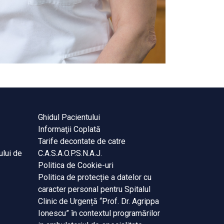
Ghidul Pacientului
Informaţii Coplată
Tarife decontate de catre
ului de
C.A.S.A.O.P.S.N.A.J.
Politica de Cookie-uri
Politica de protecție a datelor cu
caracter personal pentru Spitalul
Clinic de Urgență “Prof. Dr. Agrippa
Ionescu” în contextul programărilor