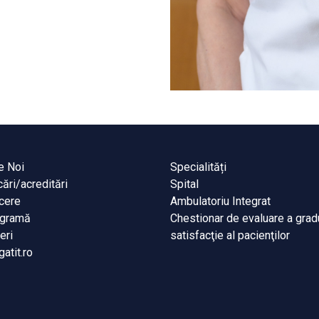
e Noi
Specialități
cări/acreditări
Spital
cere
Ambulatoriu Integrat
igramă
Chestionar de evaluare a grad
eri
satisfacţie al pacienţilor
gatit.ro