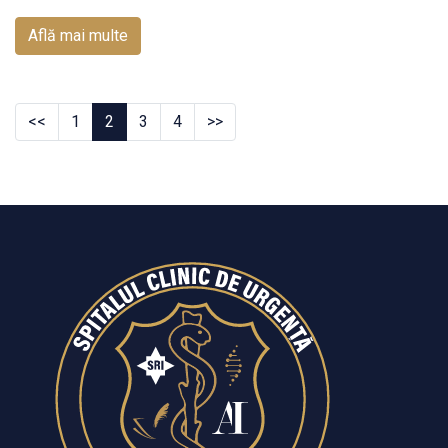
Află mai multe
<<
1
2
3
4
>>