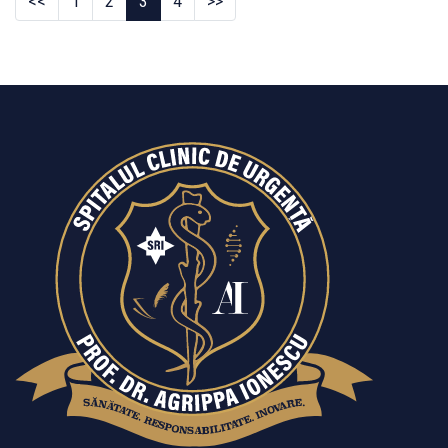
<<
1
2
3
4
>>