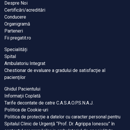
Despre Noi
Certificări/acreditări
Conducere
Organigramă
Parteneri
Fii pregatit.ro
Specialități
Spital
Ambulatoriu Integrat
Chestionar de evaluare a gradului de satisfacţie al
pacienţilor
Ghidul Pacientului
Informaţii Coplată
Tarife decontate de catre C.A.S.A.O.P.S.N.A.J.
Politica de Cookie-uri
Politica de protecție a datelor cu caracter personal pentru
Spitalul Clinic de Urgență “Prof. Dr. Agrippa Ionescu” în